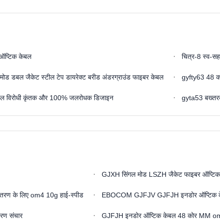
 ऑप्टिक केबल
चित्र-8 स्व-स
 डबल जैकेट स्टील टेप डायरेक्ट बरीड अंडरग्राउंड फाइबर केबल
gyfty63 48 कोर
केबल विरोधी कृंतक और 100% जलरोधक डिजाइन
gyta53 बख्तरब
GJXH सिंगल मोड LSZH जैकेट फाइबर ऑप्टिक ड्
तरण के लिए om4 10g हाई-स्पीड
EBOCOM GJFJV GJFJH इनडोर ऑप्टिक केब
ण संचार
GJFJH इनडोर ऑप्टिक केबल 48 कोर MM om1 