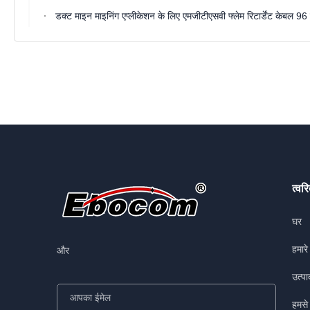
डक्ट माइन माइनिंग एप्लीकेशन के लिए एमजीटीएसवी फ्लेम रिटार्डेंट के
त्वर
घर
हमारे 
और
उत्पा
हमसे 