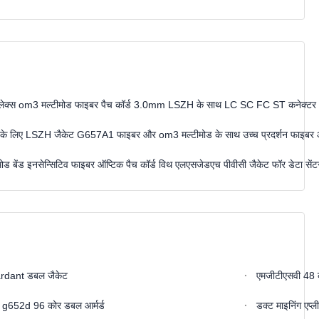
म्पलेक्स om3 मल्टीमोड फाइबर पैच कॉर्ड 3.0mm LSZH के साथ LC SC FC ST कनेक्टर
ट के लिए LSZH जैकेट G657A1 फाइबर और om3 मल्टीमोड के साथ उच्च प्रदर्शन फाइबर ऑप
बेंड इनसेन्सिटिव फाइबर ऑप्टिक पैच कॉर्ड विथ एलएसजेडएच पीवीसी जैकेट फॉर डेटा सेंटर
ardant डबल जैकेट
एमजीटीएसवी 48 को
SV g652d 96 कोर डबल आर्मर्ड
डक्ट माइनिंग एप्