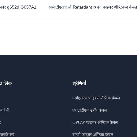
बल 96 कोर g652d G657A1
एमजीटीएसवी लौ Retardant खनन फाइबर ऑप्टिकल केबल 2
ित लिंक
श्रेणियाँ
एडीएसएस फाइबर ऑप्टिक केबल
बारे में
एफटीटीएच ड्रॉप केबल
द
OPGW फाइबर ऑप्टिक केबल
संपर्क करें
बाहरी फाइबर ऑप्टिक केबल