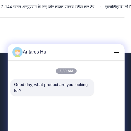
-144 खनन अनुप्रयोग के लिए कोर ताकत सदस्य स्टील तार टेप
एमजीटीएसवी लौ 
Antares Hu
3:39 AM
हमसे संपर्क करें
Good day, what product are you looking 
for?
0086--18560070563
8:00-22:00
yulia@yibocable.com
भवन 1, क्षेत्र ए 3, हान यू जिन गु, लिचेंग जिला, जिनान शहर,
शेडोंग प्रांत, चीन