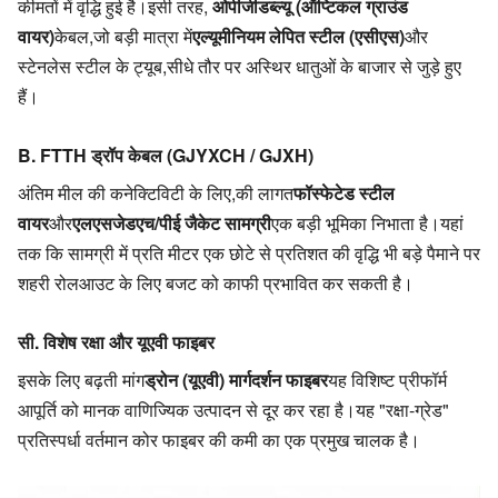
कीमतों में वृद्धि हुई है।
इसी तरह,
ओपीजीडब्ल्यू (ऑप्टिकल ग्राउंड 
वायर)
केबल,
जो बड़ी मात्रा में
एल्यूमीनियम लेपित स्टील (एसीएस)
और 
स्टेनलेस स्टील के ट्यूब,
सीधे तौर पर अस्थिर धातुओं के बाजार से जुड़े हुए 
हैं।
B. FTTH ड्रॉप केबल (GJYXCH / GJXH)
अंतिम मील की कनेक्टिविटी के लिए,
की लागत
फॉस्फेटेड स्टील 
वायर
और
एलएसजेडएच/पीई जैकेट सामग्री
एक बड़ी भूमिका निभाता है।
यहां 
तक कि सामग्री में प्रति मीटर एक छोटे से प्रतिशत की वृद्धि भी बड़े पैमाने पर 
शहरी रोलआउट के लिए बजट को काफी प्रभावित कर सकती है।
सी. विशेष रक्षा और यूएवी फाइबर
इसके लिए बढ़ती मांग
ड्रोन (यूएवी) मार्गदर्शन फाइबर
यह विशिष्ट प्रीफॉर्म 
आपूर्ति को मानक वाणिज्यिक उत्पादन से दूर कर रहा है।
यह "रक्षा-ग्रेड" 
प्रतिस्पर्धा वर्तमान कोर फाइबर की कमी का एक प्रमुख चालक है।