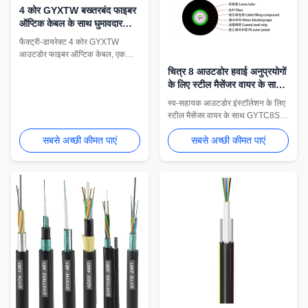
4 कोर GYXTW बख्तरबंद फाइबर
ऑप्टिक केबल के साथ घुमावदार
स्टील टेप और पानी प्रतिरोधी यौगिक
फैक्ट्री-डायरेक्ट 4 कोर GYXTW
बाहरी उपयोग के लिए
आउटडोर फाइबर ऑप्टिक केबल, एक
केंद्रीय ढीली ट्यूब संरचना में सिंगल-मोड
चित्र 8 आउटडोर हवाई अनुप्रयोगों
G652D फाइबर की विशेषता।
के लिए स्टील मैसेंजर वायर के साथ
स्व-समर्थन फाइबर ऑप्टिक केबल
स्व-सहायक आउटडोर इंस्टॉलेशन के लिए
GYTC8S
स्टील मैसेंजर वायर के साथ GYTC8S
एरियल फाइबर ऑप्टिक केबल। सुविधाएँ
सबसे अच्छी कीमत पाएं
सबसे अच्छी कीमत पाएं
पीई शीथ, -40°C से +70°C ऑपरेटिंग
रेंज, और ITU-T G.652/G.655
अनुपालन। OEM अनुकूलन के साथ 4-
96 कोर में उपलब्ध है।