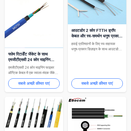
आउटडोर 2 कोर FTTH ड्रॉप
केबल और स्व-समर्थन धनुष प्रकार
ऑप्टिकल फाइबर
हवाई प्रतिष्ठानों के लिए स्व-सहायक
धनुष-प्रकार डिज़ाइन के साथ आउटडोर 2
फ्लेम रिटार्डेंट जैकेट के साथ
कोर एफटीटीएच ड्रॉप केबल। सुविधाएँ
एमजीटीएसवी 24 कोर माइनिंग
बेंड-असंवेदनशील G.657A फाइबर,
फाइबर ऑप्टिक केबल
लचीली ताकत सदस्य विकल्प (स्टील तार
एमजीटीएसवी 24 कोर माइनिंग फाइबर
या FRP/KFRP), और UV-प्रतिरोधी
ऑप्टिक केबल में एक ज्वाला-मंदक जैकेट,
LSZH जैकेट। एफटीटीएच/एफटीटीबी
फंसे हुए ढीले ट्यूब ढांचे और भूमिगत खनन
एक्सेस नेटवर्क के लिए आदर्श।
सबसे अच्छी कीमत पाएं
सबसे अच्छी कीमत पाएं
अनुप्रयोगों के लिए नालीदार स्टील टेप
कवच की सुविधा है। अनुकूलन योग्य
ज्वाला-मंदक रेटिंग और उच्च-दृश्यता वाली
नीली म्यान खतरनाक वातावरण में सुरक्षा
और स्थायित्व सुनिश्चित करती है।