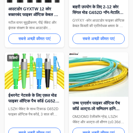
बाहरी उपयोग के लिए 2-12 कोर
आउटडोर GYXTW 12 कोर
सिंगल मोड G652D नॉन-मेटालिक
बख्तरबंद फाइबर ऑप्टिक केबल के
फाइबर ऑप्टिक केबल
साथ केंद्रीय ढीली ट्यूब और स्टील
GYFXY -कोर आउटडोर फाइबर ऑप्टिक
स्टील वायर सुदृढीकरण, पीई जैकेट और
वायर सुदृढीकरण
केबल बिजली की प्रतिरोधक क्षमता के लिए
कृंतक संरक्षण के साथ आउटडोर
एफआरपी शक्ति सदस्यों के साथ गैर-धातु,
GYXTW 12-कोर बख्तरबंद फाइबर
पूर्ण-ढांकता हुआ निर्माण प्रदान करता है।
सबसे अच्छी कीमत पाएं
सबसे अच्छी कीमत पाएं
ऑप्टिक केबल। विशेषताएं 2000N
विशेषताएं पीई शीथ, -20°C से 70°C
तन्यता ताकत, सिंगल-मोड G652D
रेंज, और ITU-T G.652, RoHS, ISO
फाइबर और 2 साल की वारंटी। डक्ट/
मानकों का अनुपालन।
हवाई स्थापनाओं के लिए आदर्श।
विडियो
ईथरनेट नेटवर्क के लिए एकल मोड
फाइबर ऑप्टिक पैच कॉर्ड G652D
उच्च प्रदर्शन फाइबर ऑप्टिक पैच
G657A1 LSZH ऑप्टिकल जंपर
कॉर्ड अल्ट्रा-लो सम्मिलन हानि
LSZH जैकेट के साथ टिकाऊ G652D
प्रीमियम तन्यता शक्ति और लौ-
फाइबर ऑप्टिक पैच कॉर्ड, 3 साल की
OM2/OM3 टेलीकॉम ग्रेड, LSZH
वारंटी। 288 तक मल्टी-कोर, विश्वसनीय
प्रतिरोधी LSZH जैकेट के साथ
जैकेट और अल्ट्रा-लो क्षीणन (≤0.36dB/
ईथरनेट नेटवर्क के लिए जल-अवरुद्ध
किमी) के साथ बल्क फाइबर ऑप्टिक पैच
सुरक्षा।
सबसे अच्छी कीमत पाएं
सबसे अच्छी कीमत पाएं
कॉर्ड। कस्टम फ़ाइबर विकल्प