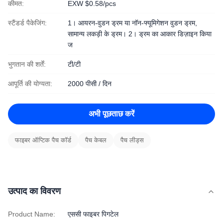
कीमत:
EXW $0.58/pcs
स्टैंडर्ड पैकेजिंग:
1। आयरन-वुडन ड्रम या नॉन-फ्यूमिगेशन वुडन ड्रम,
सामान्य लकड़ी के ड्रम। 2। ड्रम का आकार डिज़ाइन किया
ज
भुगतान की शर्तें:
टी/टी
आपूर्ति की योग्यता:
2000 पीसी / दिन
अभी पूछताछ करें
फाइबर ऑप्टिक पैच कॉर्ड
पैच केबल
पैच लीड्स
उत्पाद का विवरण
Product Name:
एससी फाइबर पिगटेल