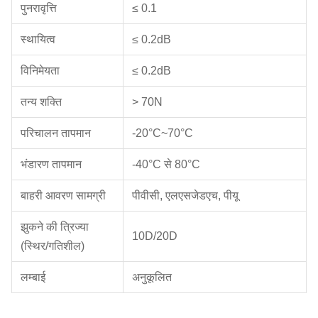
पुनरावृत्ति
≤ 0.1
स्थायित्व
≤ 0.2dB
विनिमेयता
≤ 0.2dB
तन्य शक्ति
> 70N
परिचालन तापमान
-20°C~70°C
भंडारण तापमान
-40°C से 80°C
बाहरी आवरण सामग्री
पीवीसी, एलएसजेडएच, पीयू
झुकने की त्रिज्या
10D/20D
(स्थिर/गतिशील)
लम्बाई
अनुकूलित