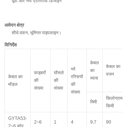
यूवी और नमी प्रतिरोधी डिजाइन
आवेदन क्षेत्र
सीधे दफन, भूमिगत पाइपलाइन।
विनिर्देश
केबल
केबल का
भरे
का
फाइबरों
घोंसले
वजन
केबल का
रस्सियों
व्यास
की
की
मॉडल
की
संख्या
संख्या
संख्या
किलोग्राम/
मिमी
किमी
GYTA53-
2~6
1
4
9.7
90
2~6 कोर