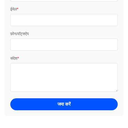
ईमेल
*
फ़ोन/वॉट्सऐप
संदेश
*
जमा करें