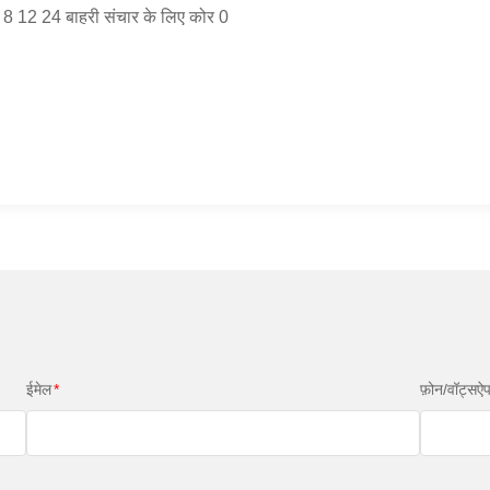
ईमेल
*
फ़ोन/वॉट्सऐ