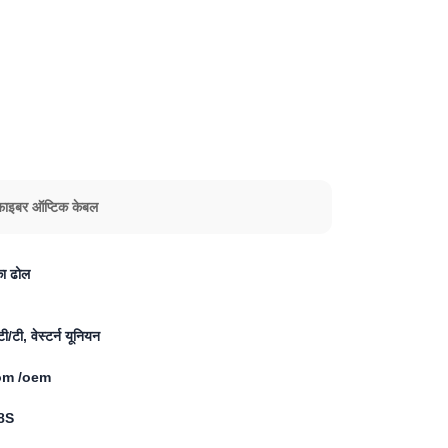
 फाइबर ऑप्टिक केबल
ा ढोल
ी/टी, वेस्टर्न यूनियन
om /oem
8S