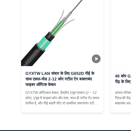
GYXTW LAN संचार के लिए G652D पीई के
48 कोर G
साथ एकल-मोड 2-12 कोर स्टील टेप बख्तरबंद
रीढ़ के लि
फाइबर ऑप्टिक केबल
GYXTW ऑप्टिकल केबल, केंद्रीय ट्यूब प्रकार (2 ~ 12
उत्पाद परि
कोर), ट्यूब में फाइबर कोर और वसा, साथ ही स्टील टेप कवच
ग्रिड की रीढ
शामिल है, और पीई बाहरी शीट दो प्रबलित समानांतर स्टील
बख़्तरबंद आ
तारों को रोकती है।नलिका या ऊपरी अनुप्रयोगों के लिए
ढीले ट्यूब ड
उपयुक्त. ट्यूबों में ऑप्टिकल फाइबर होते हैं जो रंग-कोडिंग
स्थिर यांत्रि
योजना के अनुसार रंग-कोड किए जाते ...
नालीदार स्