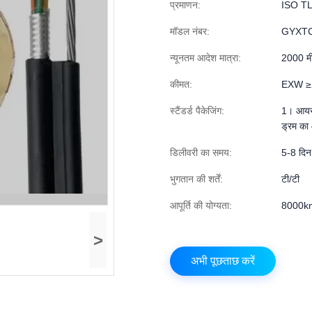
प्रमाणन:
ISO T
मॉडल नंबर:
GYXT
न्यूनतम आदेश मात्रा:
2000 म
कीमत:
EXW ≥
स्टैंडर्ड पैकेजिंग:
1। आयरन
ड्रम का
डिलीवरी का समय:
5-8 दिन
भुगतान की शर्तें:
टी/टी
आपूर्ति की योग्यता:
8000km
>
अभी पूछताछ करें