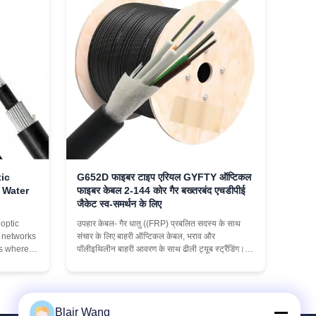
ic
G652D फाइबर टाइप एरियल GYFTY ऑप्टिकल
 Water
फाइबर केबल 2-144 कोर गैर बख्तरबंद एचडीपीई
जैकेट स्व-समर्थन के लिए
optic
उपहार केबल- गैर धातु ((FRP) प्रबलित सदस्य के साथ
r networks
संचार के लिए बाहरी ऑप्टिकल केबल, भराव और
ns where
पॉलीइथिलीन बाहरी आवरण के साथ ढीली ट्यूब स्ट्रैंडिंग।
equired.
गिफ्टी केबल सीविशेषताएंः 1उत्कृष्ट संचरण प्रदर्शन
s an
सुनिश्चित करने के लिए उच्च गुणवत्ता वाले ऑप्टिकल फाइबर
y
का चयन करें। 2ऑप्टिकल केबल की उत्कृष्ट यांत्रिक विशे...
tstanding
Blair Wang