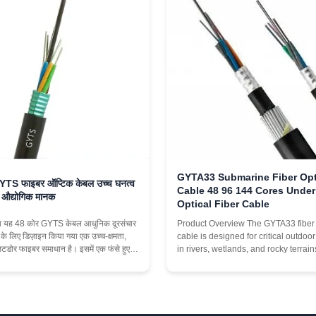
GYTA33 Submarine Fiber Opt
YTS फाइबर ऑप्टिक केबल उच्च घनत्व
Cable 48 96 144 Cores Under
ए औद्योगिक मानक
Optical Fiber Cable
चय यह 48 कोर GYTS केबल आधुनिक दूरसंचार
Product Overview The GYTA33 fiber 
़ के लिए डिज़ाइन किया गया एक उच्च-क्षमता,
cable is designed for critical outdoo
उटडोर फाइबर समाधान है। इसमें एक फंसे हुए
in rivers, wetlands, and rocky terrai
िज़ाइन है, जो उच्च फाइबर गणना के लिए सबसे
maximum mechanical protection is r
क सुरक्षा प्रदान करता है। भारी शुल्क वाले
This double-armored cable combine
टील टेप (PSP) कवच और एक उच...
aluminum tape layer with heavy-dut
galvanized steel wires, providing ou
...