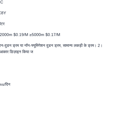
LC
C8Y
ीटर
2000m $0.19/M ≥5000m $0.17/M
-वुडन ड्रम या नॉन-फ्यूमिगेशन वुडन ड्रम, सामान्य लकड़ी के ड्रम। 2।
 आकार डिज़ाइन किया ज
s/दिन