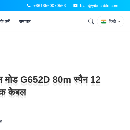
+8618560070563
blair@yibocable.com
्क करें
समाचार
हिन्दी
ल मोड G652D 80m स्पैन 12
ल मोड G652D 80m स्पैन 12
िक केबल
िक केबल
m