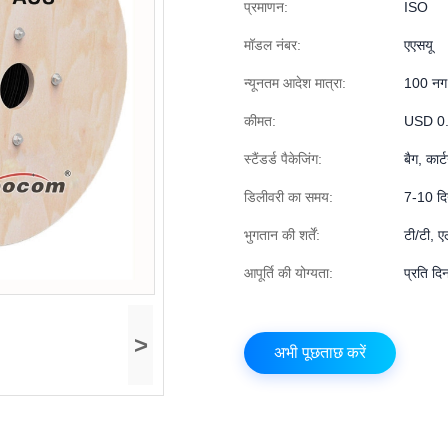
प्रमाणन:
ISO
मॉडल नंबर:
एएसयू
न्यूनतम आदेश मात्रा:
100 नग
कीमत:
USD 0.
स्टैंडर्ड पैकेजिंग:
बैग, कार
डिलीवरी का समय:
7-10 द
भुगतान की शर्तें:
टी/टी, ए
आपूर्ति की योग्यता:
प्रति दि
>
अभी पूछताछ करें