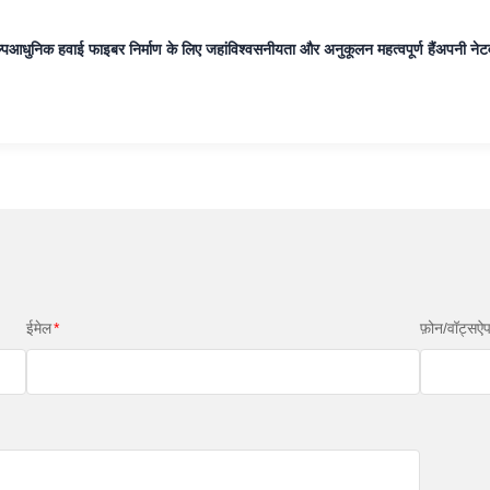
्प
आधुनिक हवाई फाइबर निर्माण के लिए जहां
विश्वसनीयता और अनुकूलन महत्वपूर्ण हैं
अपनी नेटव
ईमेल
*
फ़ोन/वॉट्सऐ